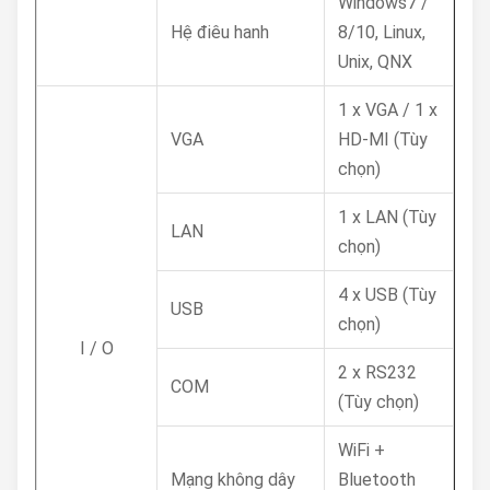
Windows7 /
Hệ điêu hanh
8/10, Linux,
Unix, QNX
1 x VGA / 1 x
VGA
HD-MI (Tùy
chọn)
1 x LAN (Tùy
LAN
chọn)
4 x USB (Tùy
USB
chọn)
I / O
2 x RS232
COM
(Tùy chọn)
WiFi +
Mạng không dây
Bluetooth