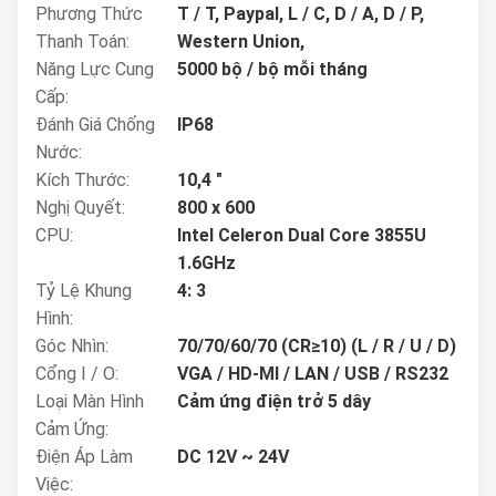
Phương Thức
T / T, Paypal, L / C, D / A, D / P,
Thanh Toán:
Western Union,
Năng Lực Cung
5000 bộ / bộ mỗi tháng
Cấp:
Đánh Giá Chống
IP68
Nước:
Kích Thước:
10,4 "
Nghị Quyết:
800 x 600
CPU:
Intel Celeron Dual Core 3855U
1.6GHz
Tỷ Lệ Khung
4: 3
Hình:
Góc Nhìn:
70/70/60/70 (CR≥10) (L / R / U / D)
Cổng I / O:
VGA / HD-MI / LAN / USB / RS232
Loại Màn Hình
Cảm ứng điện trở 5 dây
Cảm Ứng:
Điện Áp Làm
DC 12V ~ 24V
Việc: