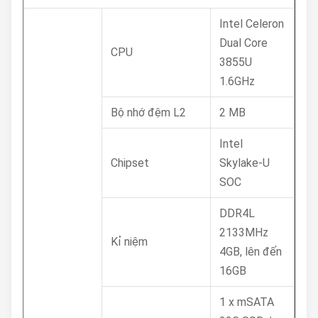
Intel Celeron
Dual Core
CPU
3855U
1.6GHz
Bộ nhớ đệm L2
2 MB
Intel
Chipset
Skylake-U
SOC
DDR4L
2133MHz
Kỉ niệm
4GB, lên đến
16GB
1 x mSATA