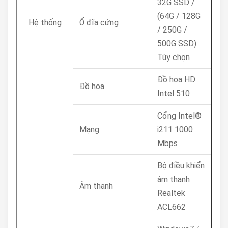
32G SSD /
(64G / 128G
Hệ thống
Ổ đĩa cứng
/ 250G /
500G SSD)
Tùy chọn
Đồ họa HD
Đồ họa
Intel 510
Cổng Intel®
Mạng
i211 1000
Mbps
Bộ điều khiển
âm thanh
Âm thanh
Realtek
ACL662