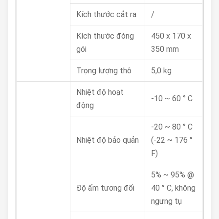
Kích thước cắt ra
/
Kích thước đóng
450 x 170 x
gói
350 mm
Trọng lượng thô
5,0 kg
Nhiệt độ hoạt
-10 ~ 60 ° C
động
-20 ~ 80 ° C
Nhiệt độ bảo quản
(-22 ~ 176 °
F)
5% ~ 95% @
Độ ẩm tương đối
40 ° C, không
ngưng tụ