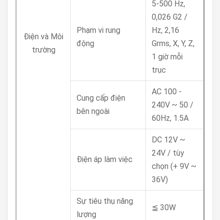
5-500 Hz,
0,026 G2 /
Phạm vi rung
Hz, 2,16
Điện và Môi
động
Grms, X, Y, Z,
trường
1 giờ mỗi
trục
AC 100 -
Cung cấp điện
240V ~ 50 /
bên ngoài
60Hz, 1.5A
DC 12V ~
24V / tùy
Điện áp làm việc
chọn (+ 9V ~
36V)
Sự tiêu thụ năng
≦ 30W
lượng