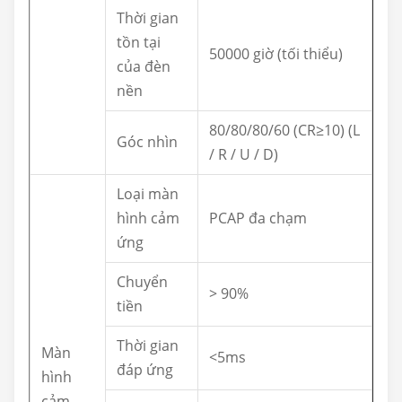
Thời gian
tồn tại
50000 giờ (tối thiểu)
của đèn
nền
80/80/80/60 (CR≥10) (L
Góc nhìn
/ R / U / D)
Loại màn
hình cảm
PCAP đa chạm
ứng
Chuyển
> 90%
tiền
Thời gian
Màn
<5ms
đáp ứng
hình
cảm