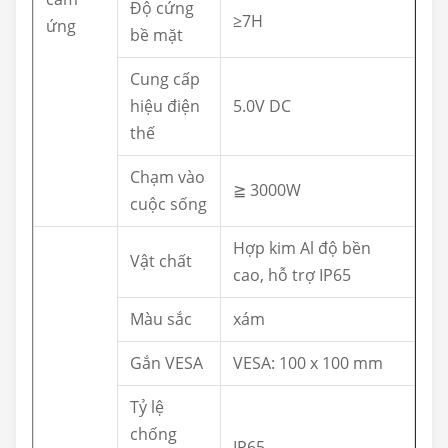
Độ cứng
≥7H
ứng
bề mặt
Cung cấp
hiệu điện
5.0V DC
thế
Chạm vào
≧ 3000W
cuộc sống
Hợp kim Al độ bền
Vật chất
cao, hỗ trợ IP65
Màu sắc
xám
Gắn VESA
VESA: 100 x 100 mm
Tỷ lệ
chống
IP65