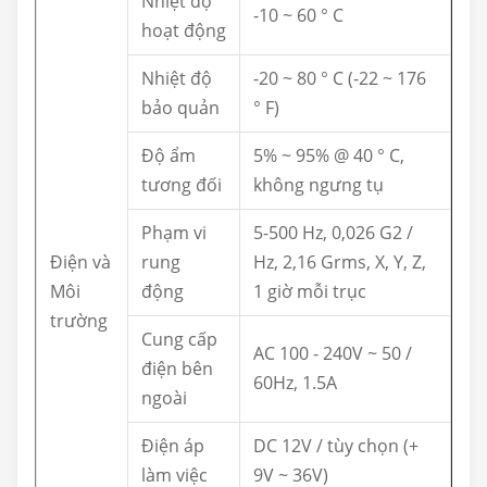
Nhiệt độ
-10 ~ 60 ° C
hoạt động
Nhiệt độ
-20 ~ 80 ° C (-22 ~ 176
bảo quản
° F)
Độ ẩm
5% ~ 95% @ 40 ° C,
tương đối
không ngưng tụ
Phạm vi
5-500 Hz, 0,026 G2 /
Điện và
rung
Hz, 2,16 Grms, X, Y, Z,
Môi
động
1 giờ mỗi trục
trường
Cung cấp
AC 100 - 240V ~ 50 /
điện bên
60Hz, 1.5A
ngoài
Điện áp
DC 12V / tùy chọn (+
làm việc
9V ~ 36V)