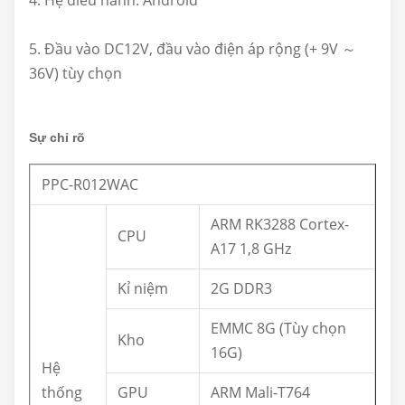
4. Hệ điều hành: Android
5. Đầu vào DC12V, đầu vào điện áp rộng (+ 9V ～
36V) tùy chọn
Sự chỉ rõ
PPC-R012WAC
ARM RK3288 Cortex-
CPU
A17 1,8 GHz
Kỉ niệm
2G DDR3
EMMC 8G (Tùy chọn
Kho
16G)
Hệ
thống
GPU
ARM Mali-T764