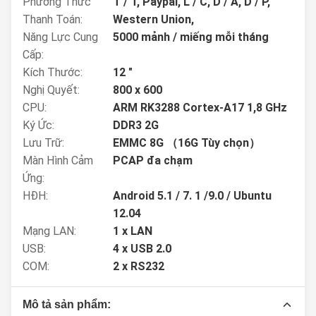
Phương Thức
T / T, Paypal, L / C, D / A, D / P,
Thanh Toán:
Western Union,
Năng Lực Cung
5000 mảnh / miếng mỗi tháng
Cấp:
Kích Thước:
12 "
Nghị Quyết:
800 x 600
CPU:
ARM RK3288 Cortex-A17 1,8 GHz
Ký Ức:
DDR3 2G
Lưu Trữ:
EMMC 8G （16G Tùy chọn）
Màn Hình Cảm
PCAP đa chạm
Ứng:
HĐH:
Android 5.1 / 7. 1 /9.0 / Ubuntu
12.04
Mạng LAN:
1 x LAN
USB:
4 x USB 2.0
COM:
2 x RS232
Mô tả sản phẩm: