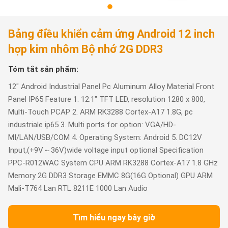
Bảng điều khiển cảm ứng Android 12 inch
hợp kim nhôm Bộ nhớ 2G DDR3
Tóm tắt sản phẩm:
12" Android Industrial Panel Pc Aluminum Alloy Material Front
Panel IP65 Feature 1. 12.1" TFT LED, resolution 1280 x 800,
Multi-Touch PCAP 2. ARM RK3288 Cortex-A17 1.8G, pc
industriale ip65 3. Multi ports for option: VGA/HD-
MI/LAN/USB/COM 4. Operating System: Android 5. DC12V
Input,(+9V～36V)wide voltage input optional Specification
PPC-R012WAC System CPU ARM RK3288 Cortex-A17 1.8 GHz
Memory 2G DDR3 Storage EMMC 8G(16G Optional) GPU ARM
Mali-T764 Lan RTL 8211E 1000 Lan Audio
Tìm hiểu ngay bây giờ