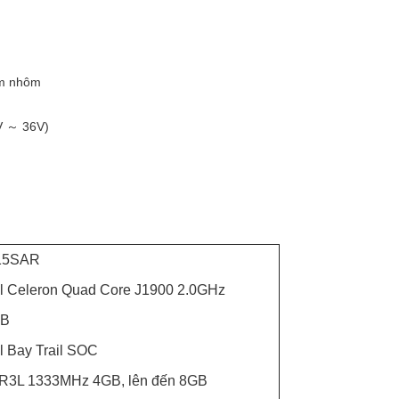
im nhôm
9V ～ 36V)
15SAR
el Celeron Quad Core J1900 2.0GHz
MB
el Bay Trail SOC
3L 1333MHz 4GB, lên đến 8GB