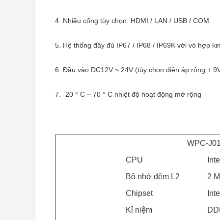
4. Nhiều cổng tùy chọn: HDMI / LAN / USB / COM
5. Hệ thống đầy đủ IP67 / IP68 / IP69K với vỏ hợp k
6. Đầu vào DC12V ~ 24V (tùy chọn điện áp rộng + 
7. -20 ° C ~ 70 ° C nhiệt độ hoạt động mở rộng
WPC-J0
CPU
Int
Bộ nhớ đệm L2
2 
Chipset
Int
Kỉ niệm
DDR