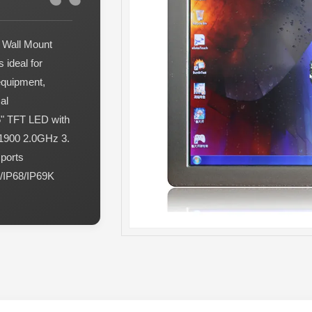
A Wall Mount
ideal for
equipment,
al
15" TFT LED with
 J1900 2.0GHz 3.
ports
/IP68/IP69K