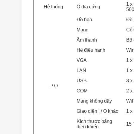
1 x
Hệ thống
Ổ đĩa cứng
500
Đồ họa
Đồ 
Mạng
Cổn
Âm thanh
Bộ 
Hệ điêu hanh
Win
VGA
1 x
LAN
1 x
USB
3 x
I / O
COM
2 x
Mạng không dây
WiF
Giao diện I / O khác
1 x
Kích thước bảng
15 
điều khiển