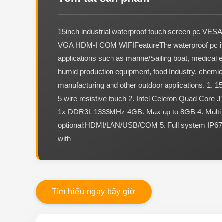
15inch industrial waterproof touch screen pc VES
VGA HDM-I COM WIFIFeatureThe waterproof pc is 
applications such as marine/Sailing boat, medical 
humid production equipment, food Industry, chemic
manufacturing and other outdoor applications. 1. 
5 wire resistive touch 2. Intel Celeron Quad Core
1x DDR3L 1333MHz 4GB. Max up to 8GB 4. Multi 
optional:HDMI/LAN/USB/COM 5. Full system IP67
with
T
ì
m
h
i
ể
u
n
g
a
y
b
â
y
g
i
ờ