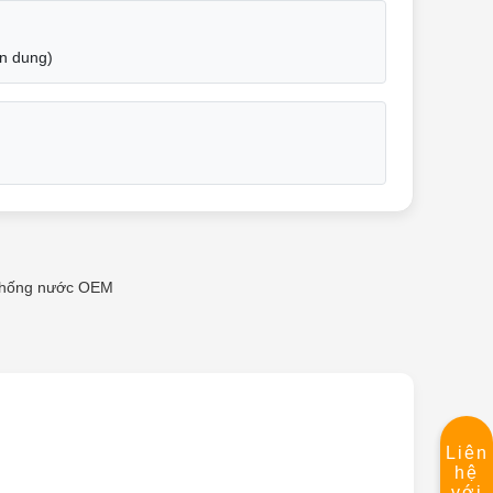
ện dung)
chống nước OEM
Liên
hệ
với