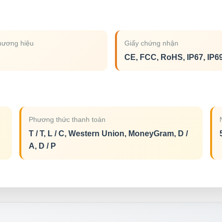
hương hiệu
Giấy chứng nhận
CE, FCC, RoHS, IP67, IP6
Phương thức thanh toán
T / T, L / C, Western Union, MoneyGram, D /
A, D / P