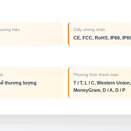
hương hiệu
Giấy chứng nhận
CE, FCC, RoHS, IP66, IP6
iá
Phương thức thanh toán
hể thương lượng
T / T, L / C, Western Union,
MoneyGram, D / A, D / P