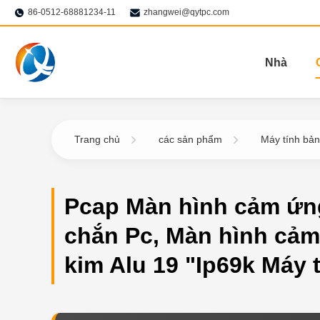
86-0512-68881234-11
zhangwei@qytpc.com
Nhà
Trang chủ
các sản phẩm
Máy tính bả
Pcap Màn hình cảm ứn
chắn Pc, Màn hình cả
kim Alu 19 "Ip69k Máy 