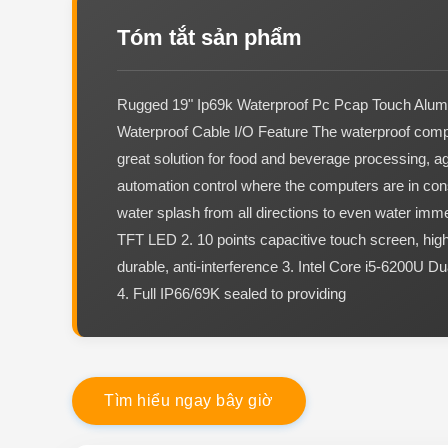
Tóm tắt sản phẩm
Rugged 19" Ip69k Waterproof Pc Pcap Touch Alum
Waterproof Cable I/O Feature The waterproof comp
great solution for food and beverage processing, ag
automation control where the computers are in cons
water splash from all directions to even water imme
TFT LED 2. 10 points capacitive touch screen, high
durable, anti-interference 3. Intel Core i5-6200U 
4. Full IP66/69K sealed to providing
T
ì
m
h
i
ể
u
n
g
a
y
b
â
y
g
i
ờ