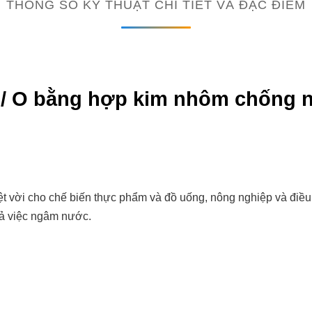
THÔNG SỐ KỸ THUẬT CHI TIẾT VÀ ĐẶC ĐIỂM
/ O bằng hợp kim nhôm chống n
ệt vời cho chế biến thực phẩm và đồ uống, nông nghiệp và điều
cả việc ngâm nước.