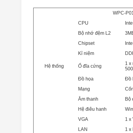
WPC-P0
CPU
Int
Bộ nhớ đệm L2
3M
Chipset
Int
Kỉ niệm
DDR
1 x
Hệ thống
Ổ đĩa cứng
500
Đồ họa
Đồ 
Mạng
Cổn
Âm thanh
Bộ 
Hệ điêu hanh
Win
VGA
1 x
LAN
1 x