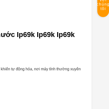
chún
tôi
ước Ip69k Ip69k Ip69k
 khiển tự động hóa, nơi máy tính thường xuyên