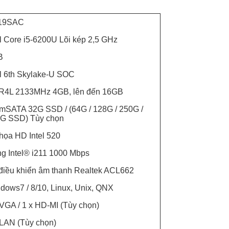
19SAC
el Core i5-6200U Lõi kép 2,5 GHz
B
el 6th Skylake-U SOC
4L 2133MHz 4GB, lên đến 16GB
 mSATA 32G SSD / (64G / 128G / 250G /
G SSD) Tùy chọn
họa HD Intel 520
g Intel® i211 1000 Mbps
điều khiển âm thanh Realtek ACL662
dows7 / 8/10, Linux, Unix, QNX
 VGA / 1 x HD-MI (Tùy chọn)
 LAN (Tùy chọn)