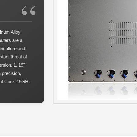
inum Alloy
uters are a
riculture and
tant threat of
rsion. 1. 19"
 precision,
Dual Core 2.5GHz