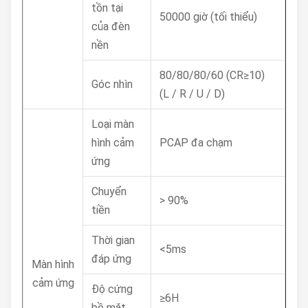
tồn tại
50000 giờ (tối thiểu)
của đèn
nền
80/80/80/60 (CR≥10)
Góc nhìn
(L / R / U / D)
Loại màn
hình cảm
PCAP đa chạm
ứng
Chuyển
> 90%
tiền
Thời gian
<5ms
đáp ứng
Màn hình
cảm ứng
Độ cứng
≥6H
bề mặt