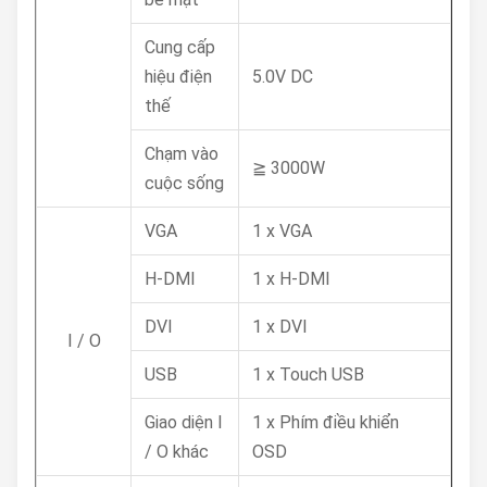
Cung cấp
hiệu điện
5.0V DC
thế
Chạm vào
≧ 3000W
cuộc sống
VGA
1 x VGA
H-DMI
1 x H-DMI
DVI
1 x DVI
I / O
USB
1 x Touch USB
Giao diện I
1 x Phím điều khiển
/ O khác
OSD