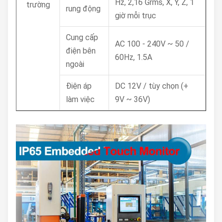
Hz, 2,16 Grms, X, Y, Z, 1
trường
rung động
giờ mỗi trục
Cung cấp
AC 100 - 240V ~ 50 /
điện bên
60Hz, 1.5A
ngoài
Điện áp
DC 12V / tùy chọn (+
làm việc
9V ~ 36V)