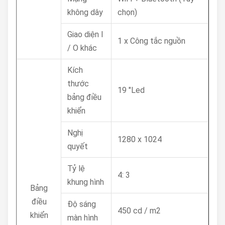
không dây
chọn)
Giao diện I
1 x Công tắc nguồn
/ O khác
Kích
thước
19 "Led
bảng điều
khiển
Nghị
1280 x 1024
quyết
Tỷ lệ
4: 3
khung hình
Bảng
điều
Độ sáng
450 cd / m2
khiển
màn hình