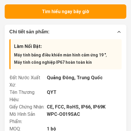
Tìm hiểu ngay bây giờ
Chi tiết sản phẩm:
Làm Nổi Bật:
,
Máy tính bảng điều khiển màn hình cảm ứng 19 "
Máy tính công nghiệp IP67 hoàn toàn kín
Đất Nước Xuất
Quảng Đông, Trung Quốc
Xứ:
Tên Thương
QYT
Hiệu:
Giấy Chứng Nhận:
CE, FCC, RoHS, IP66, IP69K
Mô Hình Sản
WPC-O019SAC
Phẩm:
MOQ:
1 bộ