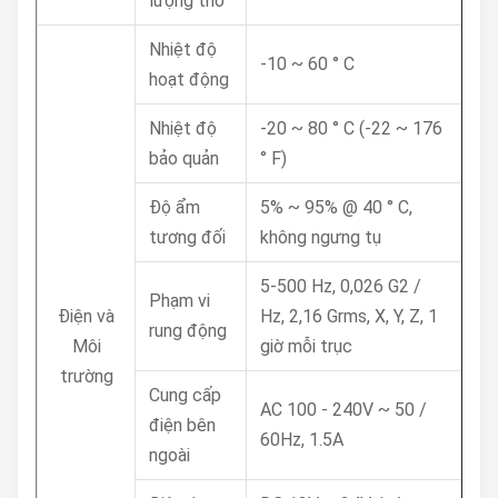
lượng thô
Nhiệt độ
-10 ~ 60 ° C
hoạt động
Nhiệt độ
-20 ~ 80 ° C (-22 ~ 176
bảo quản
° F)
Độ ẩm
5% ~ 95% @ 40 ° C,
tương đối
không ngưng tụ
5-500 Hz, 0,026 G2 /
Phạm vi
Điện và
Hz, 2,16 Grms, X, Y, Z, 1
rung động
Môi
giờ mỗi trục
trường
Cung cấp
AC 100 - 240V ~ 50 /
điện bên
60Hz, 1.5A
ngoài