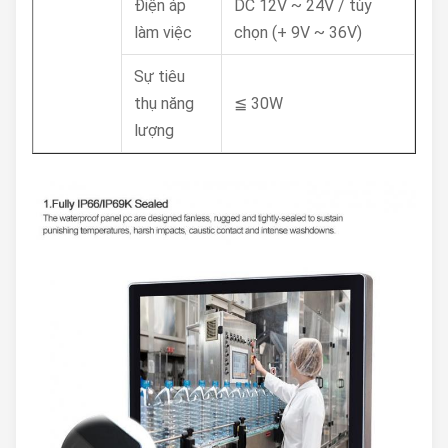
Điện áp
DC 12V ~ 24V / tùy
làm việc
chọn (+ 9V ~ 36V)
Sự tiêu
thụ năng
≦ 30W
lượng