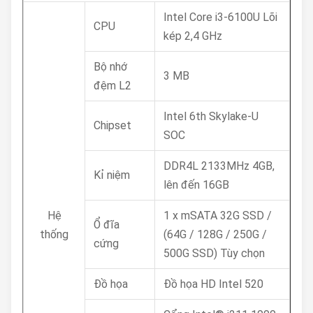
Intel Core i3-6100U Lõi
CPU
kép 2,4 GHz
Bộ nhớ
3 MB
đệm L2
Intel 6th Skylake-U
Chipset
SOC
DDR4L 2133MHz 4GB,
Kỉ niệm
lên đến 16GB
Hệ
1 x mSATA 32G SSD /
Ổ đĩa
thống
(64G / 128G / 250G /
cứng
500G SSD) Tùy chọn
Đồ họa
Đồ họa HD Intel 520