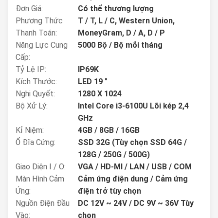
Đơn Giá:
Có thể thương lượng
Phương Thức
T / T, L / C, Western Union,
Thanh Toán:
MoneyGram, D / A, D / P
Năng Lực Cung
5000 Bộ / Bộ mỗi tháng
Cấp:
Tỷ Lệ IP:
IP69K
Kích Thước:
LED 19 "
Nghị Quyết:
1280 X 1024
Bộ Xử Lý:
Intel Core i3-6100U Lõi kép 2,4
GHz
Kỉ Niệm:
4GB / 8GB / 16GB
Ổ Đĩa Cứng:
SSD 32G (Tùy chọn SSD 64G /
128G / 250G / 500G)
Giao Diện I / O:
VGA / HD-MI / LAN / USB / COM
Màn Hình Cảm
Cảm ứng điện dung / Cảm ứng
Ứng:
điện trở tùy chọn
Nguồn Điện Đầu
DC 12V ~ 24V / DC 9V ~ 36V Tùy
Vào:
chọn