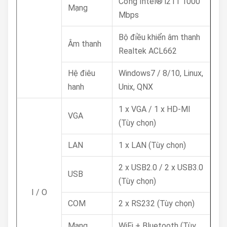
Cổng Intel® i211 1000
Mạng
Mbps
Bộ điều khiển âm thanh
Âm thanh
Realtek ACL662
Hệ điêu
Windows7 / 8/10, Linux,
hanh
Unix, QNX
1 x VGA / 1 x HD-MI
VGA
(Tùy chọn)
LAN
1 x LAN (Tùy chọn)
2 x USB2.0 / 2 x USB3.0
USB
(Tùy chọn)
I / O
COM
2 x RS232 (Tùy chọn)
Mạng
WiFi + Bluetooth (Tùy