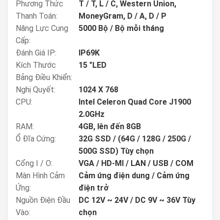
Phương Thức
T / T, L / C, Western Union,
Thanh Toán:
MoneyGram, D / A, D / P
Năng Lực Cung
5000 Bộ / Bộ mỗi tháng
Cấp:
Đánh Giá IP:
IP69K
Kích Thước
15 "LED
Bảng Điều Khiển:
Nghị Quyết:
1024 X 768
CPU:
Intel Celeron Quad Core J1900
2.0GHz
RAM:
4GB, lên đến 8GB
Ổ Đĩa Cứng:
32G SSD / (64G / 128G / 250G /
500G SSD) Tùy chọn
Cổng I / O:
VGA / HD-MI / LAN / USB / COM
Màn Hình Cảm
Cảm ứng điện dung / Cảm ứng
Ứng:
điện trở
Nguồn Điện Đầu
DC 12V ~ 24V / DC 9V ~ 36V Tùy
Vào:
chọn