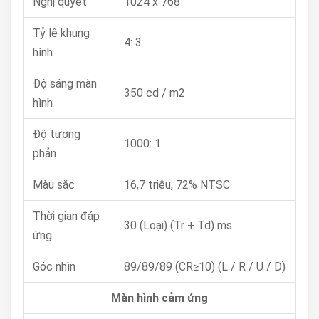
Nghị quyết
1024 x 768
Tỷ lệ khung
4: 3
hình
Độ sáng màn
350 cd / m2
hình
Độ tương
1000: 1
phản
Màu sắc
16,7 triệu, 72% NTSC
Thời gian đáp
30 (Loại) (Tr + Td) ms
ứng
Góc nhìn
89/89/89 (CR≥10) (L / R / U / D)
Màn hình cảm ứng