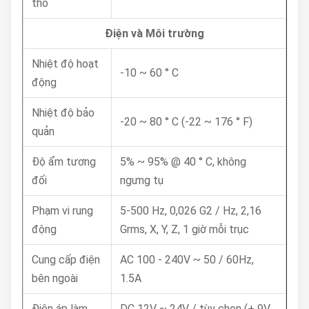
thô
Điện và Môi trường
Nhiệt độ hoạt
-10 ~ 60 ° C
động
Nhiệt độ bảo
-20 ~ 80 ° C (-22 ~ 176 ° F)
quản
Độ ẩm tương
5% ~ 95% @ 40 ° C, không
đối
ngưng tụ
Phạm vi rung
5-500 Hz, 0,026 G2 / Hz, 2,16
động
Grms, X, Y, Z, 1 giờ mỗi trục
Cung cấp điện
AC 100 - 240V ~ 50 / 60Hz,
bên ngoài
1.5A
Điện áp làm
DC 12V ~ 24V / tùy chọn (+ 9V