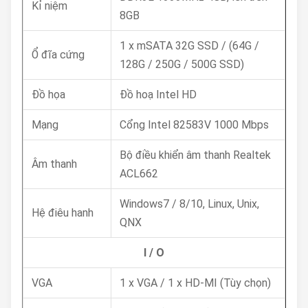
Kỉ niệm
8GB
1 x mSATA 32G SSD / (64G /
Ổ đĩa cứng
128G / 250G / 500G SSD)
Đồ họa
Đồ hoạ Intel HD
Mạng
Cổng Intel 82583V 1000 Mbps
Bộ điều khiển âm thanh Realtek
Âm thanh
ACL662
Windows7 / 8/10, Linux, Unix,
Hệ điêu hanh
QNX
I / O
VGA
1 x VGA / 1 x HD-MI (Tùy chọn)