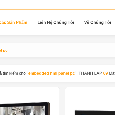
Các Sản Phẩm
Liên Hệ Chúng Tôi
Về Chúng Tôi
l pc
ả tìm kiếm cho "
embedded hmi panel pc
"
, THÀNH LẬP
69
Mặt