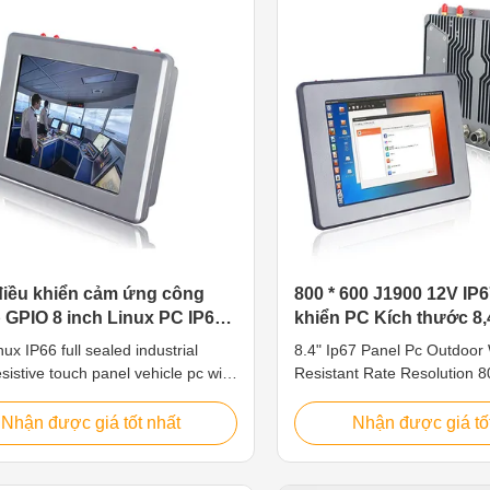
S based systems with wide range
R012WAC System CPU AR
ay sizes from 7" to 24". Depending
Cortex-A17 1.8 GHz Memo
use case, models can be ordered
Storage EMMC 8G(16G Opt
ARM Mali-T764 Lan RTL 82
Audio
iều khiển cảm ứng công
800 * 600 J1900 12V IP
 GPIO 8 inch Linux PC IP66
khiển PC Kích thước 8,
rở kín hoàn toàn cho xe
chắn với màn hình cả
inux IP66 full sealed industrial
8.4" Ip67 Panel Pc Outdoor
sistive touch panel vehicle pc with
Resistant Rate Resolution 
O Features The waterproof pc is
J1900 12V Features 1.8.4"
r applications such as
resolution 800 x 600 2. 5 wir
Nhận được giá tốt nhất
Nhận được giá tố
Sailing boat, medical equipment,
touch screen, high precision
roduction equipment, food
anti-interference. 3. Intel Ba
y, chemical manufacturing and
CPU: 2.0GHz 4. Multi ports f