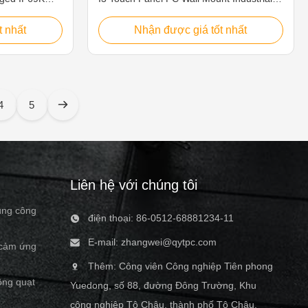
rial panel pc
Computer IP69K Panel PC Features: 1.
ture The
Whole Shell SUS304 Stainless Steel,
t nhất
Nhận được giá tốt nhất
great solution
Whole PC IP66/IP69K Waterproof 2. 15"
ssing,
TFT LED, Resolution 1024×768, 10 Points
control where
PCAP Touch 3. Intel Core i3-6100U
t threat of
2.4GHz, Fanless Waterproof PC 4. M12
ions to even
I/O Industrial Connectors For Option:
4
5
T LED 2. 10
VGA/LAN/USB/COM 5. DC12V~24V Input
en, high
WPC-O015SCC System CPU Intel Core
rference 3.
i3-6100U Dual Core 2.4GHz L2 Cache
3MB Chipsets Intel 6th Skylake-U SOC
Liên hệ với chúng tôi
úng công
điện thoại: 86-0512-68881234-11
E-mail:
zhangwei@qytpc.com
 cảm ứng
Thêm: Công viên Công nghiệp Tiên phong
ông quạt
Yuedong, số 88, đường Đông Trường, Khu
công nghiệp Tô Châu, thành phố Tô Châu,