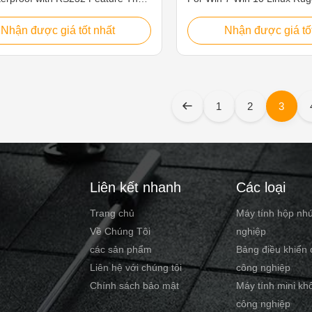
of pc is ideal for applications such
waterproof pcap touch indust
e/Sailing boat, medical
For Win 7/10 and Linux Fea
Nhận được giá tốt nhất
Nhận được giá tố
nt, humid production equipment,
waterproof computers are a 
dustry, chemical manufacturing and
for food and beverage proce
tdoor applications. 1. 15" TFT
agriculture and automation 
 5 wire resistive touch 2. Intel
the computers are in constan
 Quad Core J1900 2.0GHz 3. 1x
water splash from all direct
1
2
3
1333MHz 4GB. Max up to 8GB 4.
water immersion. 1. 19" TF
orts optional:HDMI/LAN/USB/COM
points capacitive touch scre
system IP67/IP68/IP69K with
precision, durable, anti-inte
m Alloy
Intel Core i5
Liên kết nhanh
Các loại
Trang chủ
Máy tính hộp nh
Về Chúng Tôi
nghiệp
các sản phẩm
Bảng điều khiển
Liên hệ với chúng tôi
công nghiệp
Chính sách bảo mật
Máy tính mini kh
công nghiệp