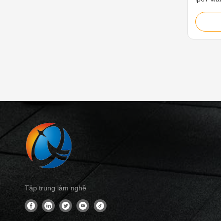
waterpro
as marin
equipme
food In
other ou
LED with
Celeron
DDR3L 
Multi p
5. Full 
Aluminu
Tập trung làm nghề