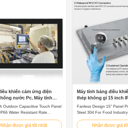
tdoor applications. 1. 8.4" TFT
VGA/HD-MI/LAN/USB/COM 5
olution 800 x 600 2. 5 wire
System: Win7/8/10/Linux/Ub
e touch screen 3. Intel Core i5-
DC12V~24V Input,(+9V～36
ual Core 2.5GHz, 8inch panel pc
voltage input optional 7. C
 ports for option: VGA/HD-
IP69K Compliance 8. Fully 
/USB/COM 5.
fanless design, full IP67/IP
iều khiển cảm ứng điện
Máy tính bảng điều khi
hống nước Pc, Máy tính
thép không gỉ 15 inch 
iều khiển y tế SUS304 15,6
không quạt cho ngành
ch Outdoor Capacitive Touch Panel
Fanless Design 15" Panel Pc
nghiệp thực phẩm
 IP66 Water Resistant Rate
Steel 304 For Food Industr
Features The Stainless Series
FeaturesThis waterproof ind
Cs combines an elegant design
PC is made of complete stain
Nhận được giá tốt nhất
Nhận được giá tố