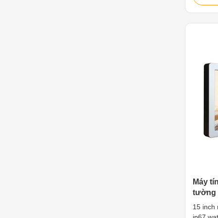
with a r
beverag
applicat
options
IP69K/IP
and dust
alloy is
industri
1.15.6"
Máy tí
tường
15 inch
ip67 wa