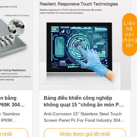
. Operating
IO Cables included. It's the best choice for
untu 6.
wet locations such as food processing
V)wide
line, car washing shop, agricultural
Liên
E, FCC, RoHS,
industry, etc. 1. 12.1" TFT LED, resolution
hệ
sealed and
1280*800, capacitive touch 2. Intel Core
với
69K
i5-6200U
chún
tôi
ển bằng
Bảng điều khiển công nghiệp
IP69K 304
không quạt 15 "chống ăn mòn Pc,
 công
Máy tính bảng điều khiển cảm ứng
 Stainless
Anti-Corrosion 15" Stainless Steel Touch
SS304
y IP69K
Screen Panel Pc For Food Industry 304
ustrial panel
Features This is a stainless steel
less steel,
waterproof PC, fanless, strong and tightly-
t nhất
Nhận được giá tốt nhất