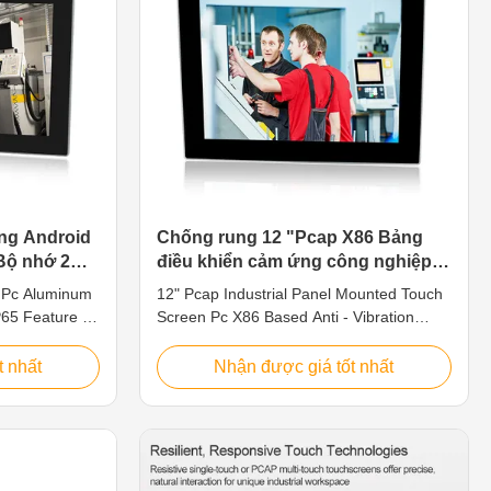
ng Android
Chống rung 12 "Pcap X86 Bảng
Bộ nhớ 2G
điều khiển cảm ứng công nghiệp
PC Nhiều cổng
l Pc Aluminum
12" Pcap Industrial Panel Mounted Touch
P65 Feature 1.
Screen Pc X86 Based Anti - Vibration
280 x 800,
Feature 1. 12.1" TFT LED, resolution
RK3288
800*600, Multi-Touch PCAP 2. Intel Bay
t nhất
Nhận được giá tốt nhất
ale ip65 3.
trail j1900 CPU: 2.0GHz, industrial pc xp
HD-
3. Multi ports for option: VGA/HD-
ing System:
MI/LAN/USB/COM 4. Operating System:
9V～36V)wide
Win7/8/10/Linux/Ubuntu 5. DC IN 9V~36V
fication PPC-
6.TPM 2.0 Specification PPC-J012SAC