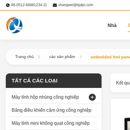
86-0512-68881234-11
zhangwei@qytpc.com
Nhà
Trang chủ
các sản phẩm
embedded hmi pane
TẤT CẢ CÁC LOẠI
Kết qu
Máy tính hộp nhúng công nghiệp
Màn hình cảm ứng điện dung
Bảng điều khiển cảm ứng công nghiệp
Màn hình cảm ứng công nghiệp
Máy tính mini không quạt công nghiệp