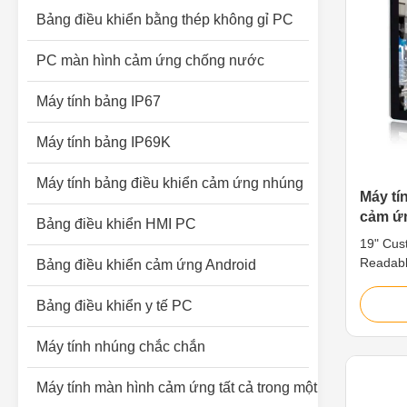
Bảng điều khiển bằng thép không gỉ PC
PC màn hình cảm ứng chống nước
Máy tính bảng IP67
Máy tính bảng IP69K
Máy tính bảng điều khiển cảm ứng nhúng
Máy tí
cảm ứ
Bảng điều khiển HMI PC
nghiệp
19" Cus
ánh sá
Readabl
Bảng điều khiển cảm ứng Android
Touch S
a wide r
Bảng điều khiển y tế PC
grade al
and HMIs
Máy tính nhúng chắc chắn
as Inter
SCADA, 
Máy tính màn hình cảm ứng tất cả trong một công nghiệp
of panel