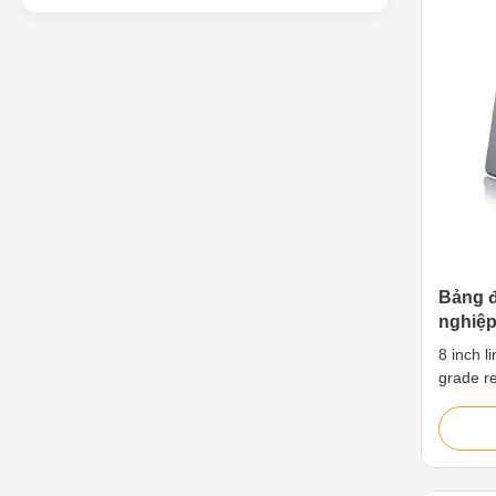
Linux O
of displ
on the 
as
Bảng đ
nghiệp
Điện t
8 inch l
grade re
4G, GPI
ideal fo
marine/
humid p
Industr