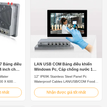
M RK3288
System CPU Intel Celeron Quad Core
ry 2G DDR3
J1900 2.0GHz L2 Cache 2MB Chipsets
ional) GPU
Intel Bay Trail SOC Memory DDR3L
11E 1000 Lan
1333MHz 4GB, Up to 8GB Harddisk 1 x
67 Bảng điều
LAN USB COM Bảng điều khiển
4 inch chắc
Windows Pc, Cáp chống nước 12
m ứng
inch Máy tính Bảng điều khiển cảm
 Water
12" IP69K Stainless Steel Panel Pc
ứng
800 X 600
Waterproof Cables LAN/USB/COM Food
 TFT LED,
Processing Industry Features This
e resistive
waterproof industrial panel PC is made of
t nhất
Nhận được giá tốt nhất
, durable,
complete stainless steel, which is anti-rust
y trail j1900
and anti-corrosion. Fully sealed
or option:
waterproof IP69K with various waterproof