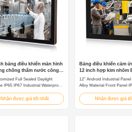
nh bảng điều khiển màn hình
Bảng điều khiển cảm ứ
ng chống thấm nước công
12 inch hợp kim nhôm 
 IP65 IP67 có thể đọc được
DDR3
tomized Full Sealed Daylight
12" Android Industrial Pane
ng ban ngày 19 "
e IP65 IP67 Industrial Waterproof
Alloy Material Front Panel I
creen Panel PCAbout USWe offer
12.1" TFT LED, resolution 1
ange of specialized industrial
Multi-Touch PCAP 2. ARM 
Nhận được giá tốt nhất
Nhận được giá tố
l-in-one multi-touch panel PCs
Cortex-A17 1.8G, pc industri
 that find their applications such
Multi ports for option: VGA/
net of Things (IoT), M2M, HMI,
MI/LAN/USB/COM 4. Operat
or MES applications. Our range
Android 5. DC12V Input,(+
 pcs include: Android, Windows or
voltage input optional Speci