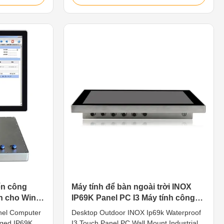
orrosion. Fully
sealed to sustain punishing temperatures,
h various
harsh impacts, caustic contact and intense
d. It's the
equipment washdowns. 1.15" TFT LED,
s such as food
resolution 1024*768 2. Adopt 10 points
g shop,
capacitive touch screen, high precision,
.15" TFT LED,
durable, anti-interference. 3. Intel Core i5-
t 10 points
6200U Dual Core 2.5GHz 4. Multi ports for
h precision,
option: VGA/HD-MI/LAN/USB/COM 5.
ển công
Máy tính để bàn ngoài trời INOX
n cho Win 7
IP69K Panel PC I3 Máy tính công
nghiệp treo tường chống thấm
nel Computer
Desktop Outdoor INOX Ip69k Waterproof
nước
gged IP69K
I3 Touch Panel PC Wall Mount Industrial