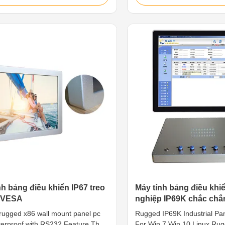
ugged build for industrial food,
which is anti-rust and anti-c
e, and pharmaceutical
sealed waterproof IP69K wit
ions. Embrace flexible mounting
waterproof IO Cables include
, high performance, and
best choice for wet location
66 standards for ultimate water
processing line, car washin
 resistance. The stainless-steel
agricultural industry, etc. 1
 non-corrosive to meet certain
resolution 1024*768 2. Adop
al health and safety requirements.
capacitive touch screen, hig
 TFT LED, resolution
nh bảng điều khiển IP67 treo
Máy tính bảng điều khi
 VESA
nghiệp IP69K chắc chắ
Win 10 Linux
 rugged x86 wall mount panel pc
Rugged IP69K Industrial Pa
terproof with RS232 Feature The
For Win 7 Win 10 Linux Ru