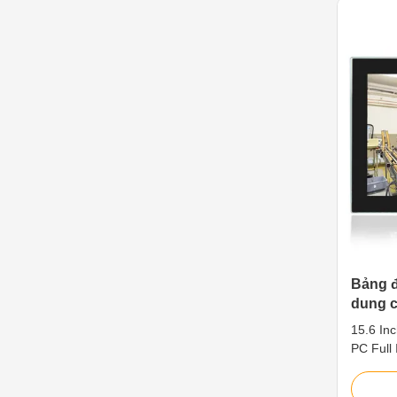
other ou
LED, res
resistiv
6200U D
4. Multi
MI/LAN
Bảng đ
dung c
bảng đ
15.6 In
inch
PC Full
SUS304 
Panel P