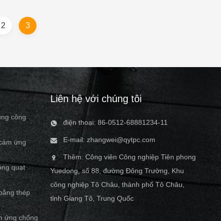
SD 4. Multi
They're fully dustproof and waterproof,
ideal for food and beverage
2
3
. Operating
manufacturing, meat/poultry processing,
buntu 6.
pharmaceutical processing, clean room
15SCC
manufacturing and outdoor placements.
 Quad Core
These Waterproof PCs are built with
B Chipsets
SUS304 or SUS316L
ry DDR3L
Liên hệ với chúng tôi
úng công
điện thoại: 86-0512-68881234-11
E-mail:
zhangwei@qytpc.com
 cảm ứng
Thêm: Công viên Công nghiệp Tiên phong
ông quạt
Yuedong, số 88, đường Đông Trường, Khu
công nghiệp Tô Châu, thành phố Tô Châu,
 bằng thép
tỉnh Giang Tô, Trung Quốc
m ứng chống