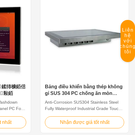
el Celeron
Input,(+9V～36V)wide voltage input
3. 1x DDR3L
optional Specification WPC-J015SCC
16GB 4. M12
System CPU Intel Celeron Quad Core
J1900 2.0GHz L2 Cache 2MB Chipsets
M 5. Full
Intel Bay Trail SOC Memory DDR3L
Liên
inless
1333MHz 4GB, Up to 8GB
hệ
với
chún
tôi
鍒犻櫎銆佸
Bảng điều khiển bằng thép không
敤銆
gỉ SUS 304 PC chống ăn mòn
hoàn toàn không thấm nước để
 Washdown
Anti-Corrosion SUS304 Stainless Steel
chế biến thịt
Panel PC For
Fully Waterproof Industrial Grade Touch
ing Stainless
Panel PC For Meat Processing Features
. 15" TFT
QYT’s waterproof computers are built for
t nhất
Nhận được giá tốt nhất
 capacitive
tough environments where waterjets or
d Core J1900
strong chemicals are used for cleaning.