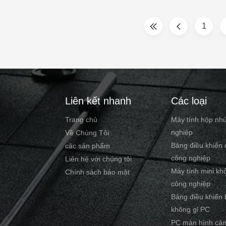
al tasks. Touch screen technology
2.0GHz 3. 4GB RAM, 32G S
eased ease of use for multi-touch
ports for option:
1
ions. Available in various sizes
VGA/HDMI/LAN/USB/COM 5
olutions. IP69k environmental
System: Win7/8/10/Linux/U
on makes the 13.3-inch industrial
DC12V~24V Input WPC-J0
oof computer ideal for machine
System CPU Intel Celeron
le
J1900 2.0GHz L2 Cache 2M
Intel Bay Trail SOC Memo
Liên kết nhanh
Các loại
Trang chủ
Máy tính hộp nh
nghiệp
Về Chúng Tôi
Bảng điều khiển
các sản phẩm
công nghiệp
Liên hệ với chúng tôi
Máy tính mini kh
Chính sách bảo mật
công nghiệp
Bảng điều khiển
không gỉ PC
PC màn hình cả