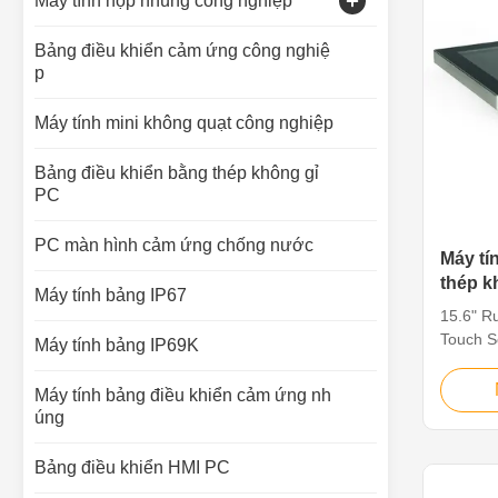
Máy tính hộp nhúng công nghiệp
Màn hình cảm ứng điện dung
Bảng điều khiển cảm ứng công nghiệ
p
Màn hình cảm ứng công nghiệp
Máy tính mini không quạt công nghiệp
Bảng điều khiển bằng thép không gỉ
PC
PC màn hình cảm ứng chống nước
Máy tí
thép k
Máy tính bảng IP67
một ch
15.6" Ru
khó k
Touch S
Máy tính bảng IP69K
For Tou
Stainles
Máy tính bảng điều khiển cảm ứng nh
grade s
úng
critical
greater 
Bảng điều khiển HMI PC
such as