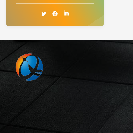
industri
for incr
applicat
and res
protecti
waterpr
washab