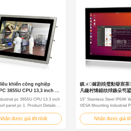
 or food factories. 1.15.6" TFT
with capacitive touch 2. Int
solution 1920*1080 2. 10 points
Quad Core J1900 2.0GHz 
ve touch screen, high precision,
1333MHz 4GB. Max up to 
 anti-interference. 3. Intel Core
I/O Connectors
U Dual
optional:HDMI/LAN/USB/CO
system IP66/IP69K with Sta
iều khiển công nghiệp
鎮ㄨ鎵剧殑璧勬簮宸茶
PC 3855U CPU 13,3 inch PC
凡鏇村悕鎴栨殏鏃朵笉鍙
iều khiển chống thấm
ndustrial pc 3855U CPU 13.3 inch
15" Stainless Steel IP69K
of panel pc 1. Product Details:
VESA Mounting Industrial 
 inch Industrial Waterproof
Food And Beverage Process
 is an Intel-based industrial
Steel Panel PC Features: 1
Nhận được giá tốt nhất
Nhận được giá tố
C based on J1900, 3855U, i3, i5
LED, resolution 1024 x 768,
abling it to handle complex
touch 2. Intel Celeron Qua