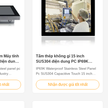
m Máy tính
Tấm thép không gỉ 15 inch
Điện dung
SUS304 điện dung PC IP69K
ệp Pc
Chống thấm nước
steel panel pc
IP69K Waterproof Stainless Steel Panel
dustry
Pc SUS304 Capacitive Touch 15 inch
 PCs are
Feature 1.15" TFT LED, resolution
ed
1024*768, capacitive touch 2. Intel Bay
t nhất
Nhận được giá tốt nhất
processing
trail j1900 CPU: 2.0GHz 3. Multi ports for
ion workshop,
option: VGA/HD-MI/LAN/USB/COM 4.
sh
Operating System:
12" TFT LED
Win7/8/10/Linux/Ubuntu 5. DC12V~24V