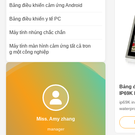
chemical
Bảng điều khiển cảm ứng Android
LED, re
capaciti
Bảng điều khiển y tế PC
durable,
i3-6100
Máy tính nhúng chắc chắn
Máy tính màn hình cảm ứng tất cả tron
g một công nghiệp
Bảng đ
IP69K 
Bảng đ
ip69K i
nước
waterpro
The 13.3
Miss. Amy zhang
Computer
panel P
manager
CPU, en