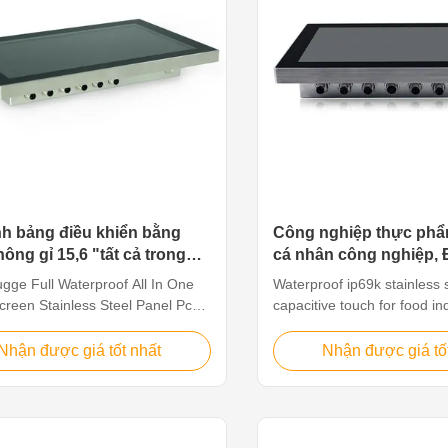
nh bảng điều khiển bằng
Công nghiệp thực phẩ
hông gỉ 15,6 "tất cả trong
cá nhân công nghiệp, 
ắc chắn cho các ứng dụng
Win7 J1900 Công nghi
gge Full Waterproof All In One
Waterproof ip69k stainless 
hăn
creen Stainless Steel Panel Pc
capacitive touch for food in
gh Applications Features The
Feature The stainless steel
s Panel PC Line are industrial-
suitable for humid or water
Nhận được giá tốt nhất
Nhận được giá tố
ystems designed to perform in
environment, such as food 
 environments that call for a
industry, catering, product
level of resistance to corrosion
outdoor, or some other har
 found in pharmaceutical,
environment. Features 1. 